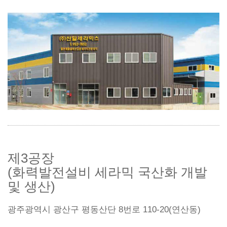
제3공장
(화력발전설비 세라믹 국산화 개발
및 생산)
광주광역시 광산구 평동산단 8번로 110-20(연산동)