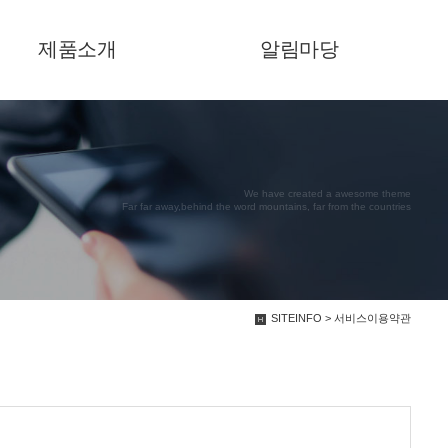
제품소개
알림마당
We have created a awesome theme
Far far away,behind the word mountains, far from the countries
SITEINFO > 서비스이용약관