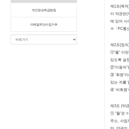
제1조(목적
개인정보취급방침
이 약관은(
에 있어 사
이메일무단수집거부
※「PC통신
제2조(정의
①“몰” 이
있도록 설
②“이용자”
③ ‘회원’
있는 자를 
④ ‘비회원
제3조 (약
① “몰”은
주소, 사업
만, 약관의