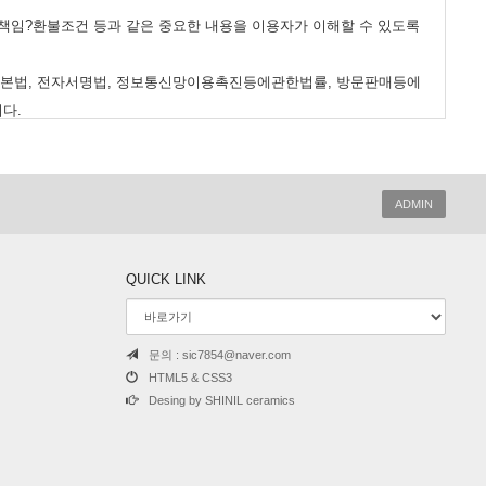
송책임?환불조건 등과 같은 중요한 내용을 이용자가 이해할 수 있도록
기본법, 전자서명법, 정보통신망이용촉진등에관한법률, 방문판매등에
다.
몰의 초기화면에 그 적용일자 7일이전부터 적용일자 전일까지 공지합
간을 두고 공지합니다. 이 경우 "몰“은 개정전 내용과 개정후 내용
ADMIN
 적용되고 그 이전에 이미 체결된 계약에 대해서는 개정전의 약관조
를 원하는 뜻을 제3항에 의한 개정약관의 공지기간내에 ‘몰“에 송신
QUICK LINK
소비자보호에관한법률, 약관의규제등에관한법률, 공정거래위원회가
문의 : sic7854@naver.com
HTML5 & CSS3
Desing by SHINIL ceramics