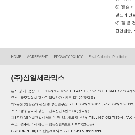
② “몰은 
별도의 연
③ “몰”
관한법률, 
④ “몰”이
니다.
다만, 이용
HOME
AGREEMENT
PROVACY POLICY
Email Collecting Prohibition
을 명확하
⑤ “몰”이
(주)신일세라믹스
항이 그대로
하여 ”몰“
본사 및 제1공장 - TEL : 062) 952-7852~4 , FAX : 062) 952-7856, E-MAIL sic7854@n
⑥ 이 약
주소 : 광주광역시 광산구 하남산단 4번로 131-22(장덕동)
정하는 전
제2공장 (첨단소재 생산 및 부설연구소) - TEL : 062)710-3131 , FAX : 062)710-3132, E-
주소 : 광주광역시 광산구 진곡산단 5번로 59 (진곡동)
제3공장 (화력발전설비 세라믹 국산화 개발 및 생산)- TEL : 062) 952-7852~4 , FAX : 062) 
제4조(서비
주소 : 광주광역시 광산구 평동산단8번로 110-20(연산동)
① “몰”은
COPYRIGHT (c) (주)신일세라믹스, ALL RIGHTS RESERVED.
1. 재화 