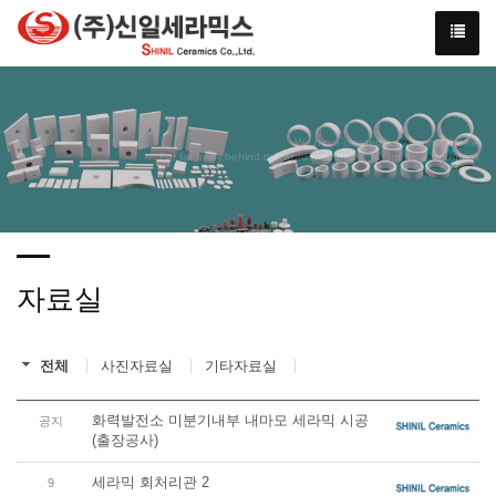
We have created a awesome theme
Far far away,behind the word mountains, far from the countries
자료실
전체
사진자료실
기타자료실
화력발전소 미분기내부 내마모 세라믹 시공
공지
(출장공사)
세라믹 회처리관 2
9